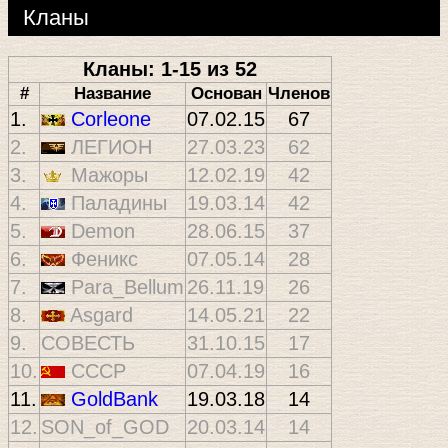
Кланы
Кланы: 1-15 из 52
#
Название
Основан
Членов
1.
Corleone
07.02.15
67
2.
ЛЕГИОН
27.03.23
62
3.
Мажоры
12.02.19
42
4.
Паладины
19.03.14
42
5.
Demon
28.06.15
37
6.
Феникс
07.05.14
28
7.
Para_Bellum
26.11.19
26
8.
Asgard
14.05.21
22
9.
СОВЕСТЬ
31.10.15
17
10.
CCCP
07.04.19
16
11.
GoldBank
19.03.18
14
12.
SON_of_GOD
20.03.14
14