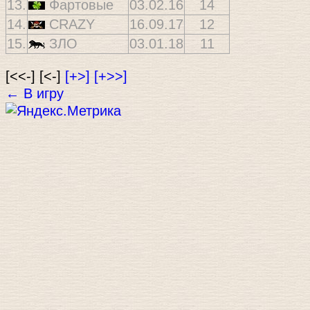
13.
Фартовые
03.02.16
14
14.
CRAZY
16.09.17
12
15.
ЗЛО
03.01.18
11
[<<-] [<-]
[+>]
[+>>]
← В игру