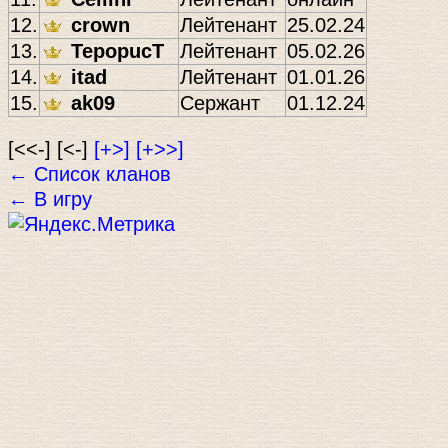
12.
crown
Лейтенант
25.02.24
13.
TepopucT
Лейтенант
05.02.26
14.
itad
Лейтенант
01.01.26
15.
ak09
Сержант
01.12.24
[<<-] [<-]
[+>]
[+>>]
← Список кланов
← В игру