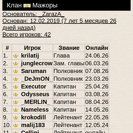
Клан
Мажоры
Основатель: _ZarazA_
Основан: 12.02.2019 (7 лет 5 месяцев 26
дней назад)
Всего игроков: 42
#
Игрок
Звание
Онлайн
1.
krilatij
Глава
24.06.26
2.
junglecrow
Зам. главы
06.03.26
3.
Saruman
Полковник
07.08.26
4.
_DeJmON_
Полковник
23.03.26
5.
Executor
Капитан
25.04.26
6.
Odysseus
Капитан
03.08.26
7.
_MERLIN_
Капитан
08.04.26
8.
Nameless
Капитан
14.05.26
9.
krokodill
Лейтенант
22.05.26
10.
malij183
Лейтенант
12.05.24
11.
Cellini
Лейтенант
онлайн